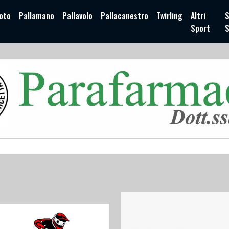
oto
Pallamano
Pallavolo
Pallacanestro
Twirling
Altri
S
Sport
S