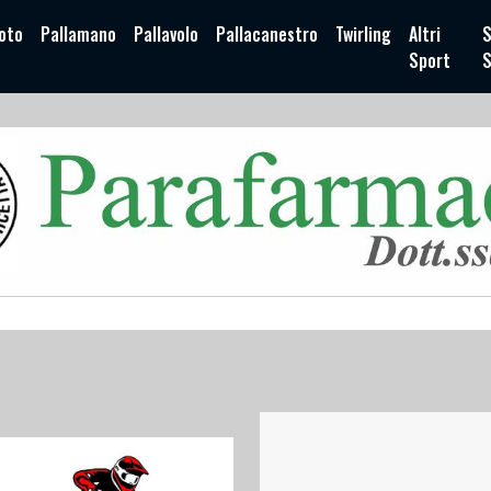
oto
Pallamano
Pallavolo
Pallacanestro
Twirling
Altri
S
Sport
S