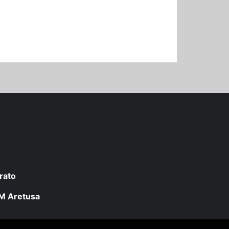
rato
 LM Aretusa