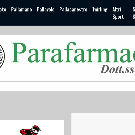
oto
Pallamano
Pallavolo
Pallacanestro
Twirling
Altri
S
Sport
S