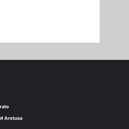
rato
 LM Aretusa