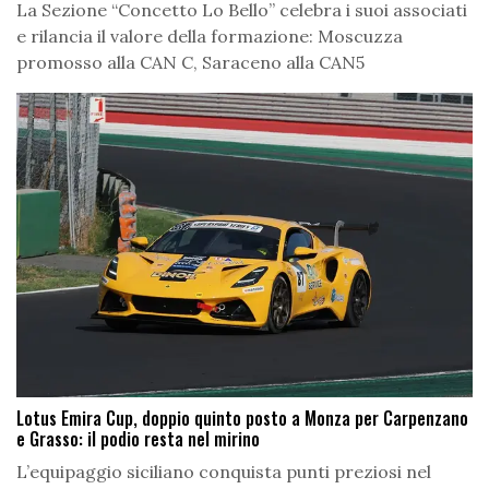
La Sezione “Concetto Lo Bello” celebra i suoi associati
e rilancia il valore della formazione: Moscuzza
promosso alla CAN C, Saraceno alla CAN5
Lotus Emira Cup, doppio quinto posto a Monza per Carpenzano
e Grasso: il podio resta nel mirino
L’equipaggio siciliano conquista punti preziosi nel