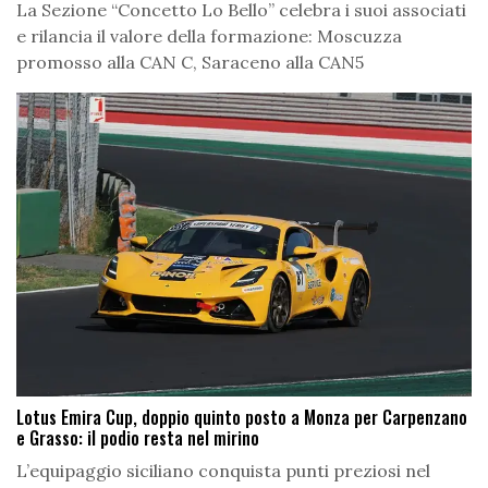
La Sezione “Concetto Lo Bello” celebra i suoi associati
e rilancia il valore della formazione: Moscuzza
promosso alla CAN C, Saraceno alla CAN5
Lotus Emira Cup, doppio quinto posto a Monza per Carpenzano
e Grasso: il podio resta nel mirino
L’equipaggio siciliano conquista punti preziosi nel