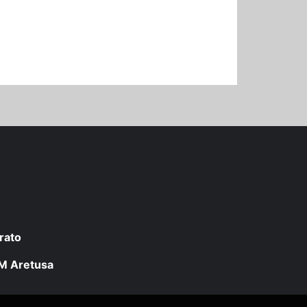
rato
 LM Aretusa