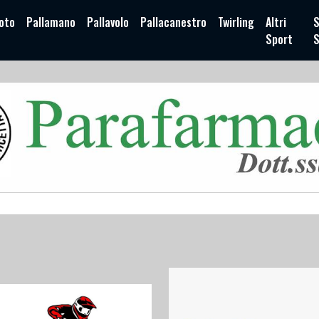
oto
Pallamano
Pallavolo
Pallacanestro
Twirling
Altri
S
Sport
S