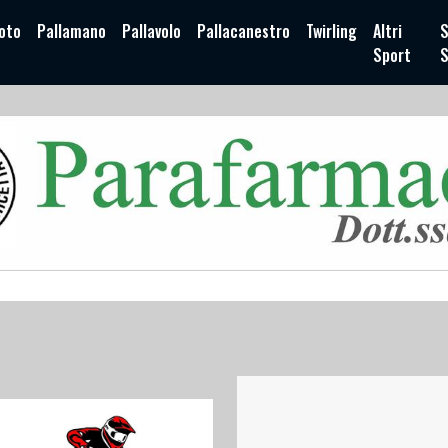
oto
Pallamano
Pallavolo
Pallacanestro
Twirling
Altri
S
Sport
S