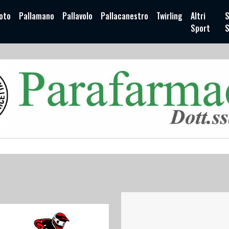
oto
Pallamano
Pallavolo
Pallacanestro
Twirling
Altri
S
Sport
S