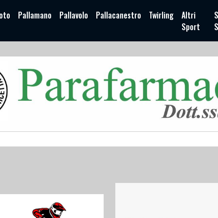
oto
Pallamano
Pallavolo
Pallacanestro
Twirling
Altri
S
Sport
S