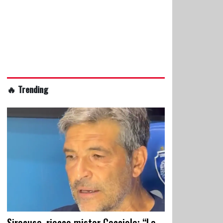
🔥 Trending
Siracusa, riecco mister Cacciola: “La