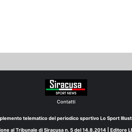
Contatti
plemento telematico del periodico sportivo Lo Sport Illust
one al Tribunale di Siracusa n. 5 del 14.8.2014 | Editore