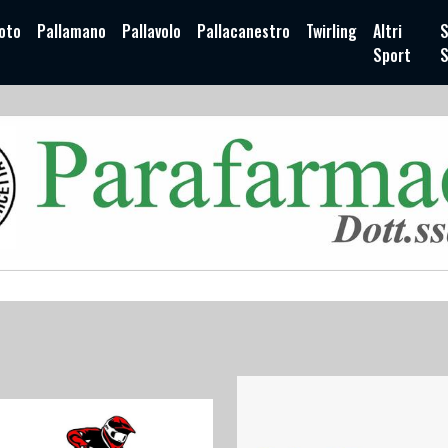
oto
Pallamano
Pallavolo
Pallacanestro
Twirling
Altri
S
Sport
S