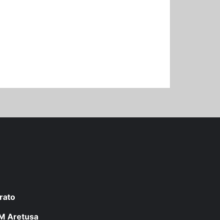
rato
 LM Aretusa