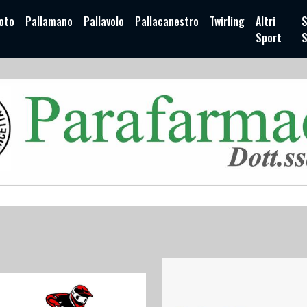
oto
Pallamano
Pallavolo
Pallacanestro
Twirling
Altri
S
Sport
S