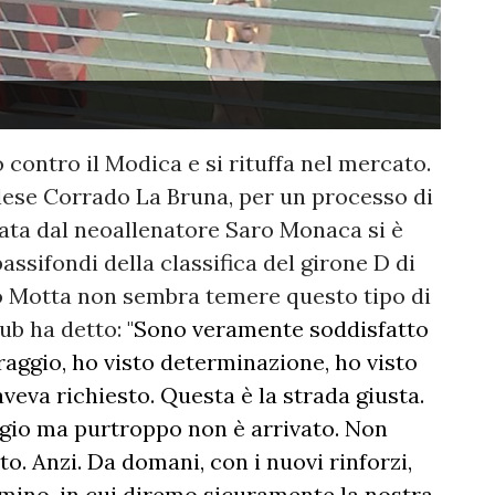
 contro il Modica e si rituffa nel mercato.
volese Corrado La Bruna, per un processo di
ata dal neoallenatore Saro Monaca si è
 bassifondi della classifica del girone D di
o Motta non sembra temere questo tipo di
lub ha detto: "
Sono veramente soddisfatto
oraggio, ho visto determinazione, ho visto
aveva richiesto. Questa è la strada giusta.
io ma purtroppo non è arrivato. Non
o. Anzi. Da domani, con i nuovi rinforzi,
ino, in cui diremo sicuramente la nostra.