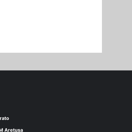
rato
 LM Aretusa