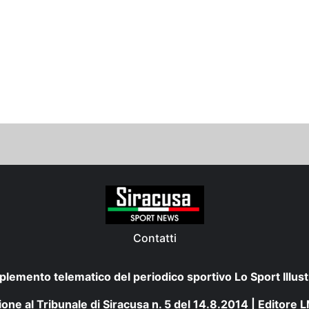
Contatti
plemento telematico del periodico sportivo Lo Sport Illust
one al Tribunale di Siracusa n. 5 del 14.8.2014 | Editore