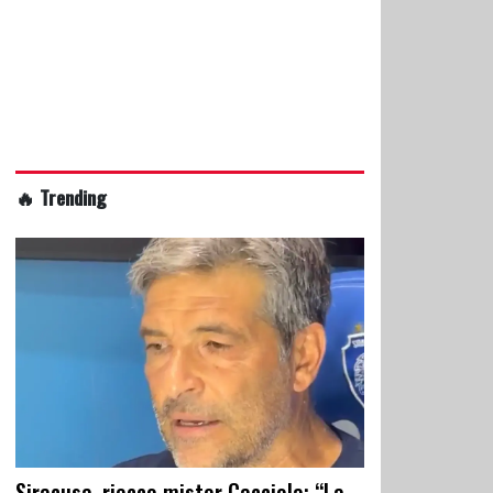
🔥 Trending
Siracusa, riecco mister Cacciola: “La