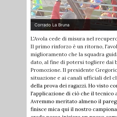
Corrado La Bruna
L'Avola cede di misura nel recupero
Il primo rinforzo è un ritorno, l'a
miglioramento che la squadra guid
dato, al fine di potersi togliere dai
Promozione. Il presidente Gregori
situazione e ai canali ufficiali del c
della prova dei ragazzi. Ho visto c
l'applicazione di ciò che il tecnico 
Avremmo meritato almeno il paregg
finisce mica qui il nostro campionat
credo possa iniziare un nuovo camm