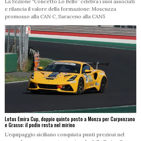
La Sezione “Concetto Lo Bello” celebra i suoi associati
e rilancia il valore della formazione: Moscuzza
promosso alla CAN C, Saraceno alla CAN5
Lotus Emira Cup, doppio quinto posto a Monza per Carpenzano
e Grasso: il podio resta nel mirino
L’equipaggio siciliano conquista punti preziosi nel