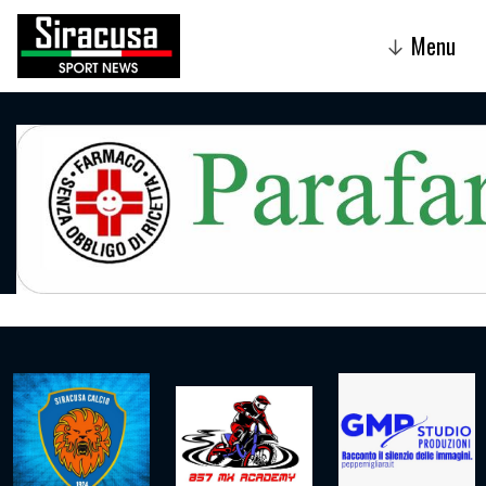
Menu
↓