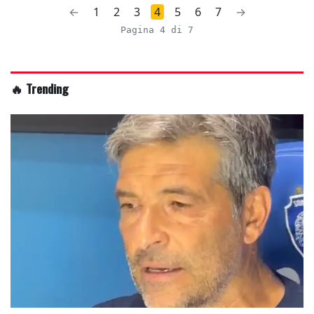
←
1
2
3
4
5
6
7
→
Pagina 4 di 7
🔥 Trending