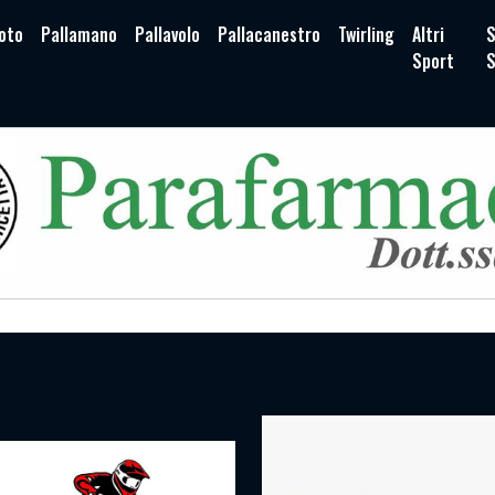
oto
Pallamano
Pallavolo
Pallacanestro
Twirling
Altri
S
Sport
S