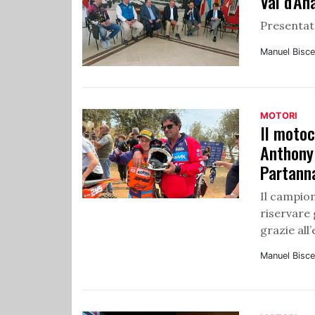
Val d'An
Presentata
Manuel Bisce
MOTORI
Il motoc
Anthony 
Partann
Il campio
riservare 
grazie all’
Manuel Bisce