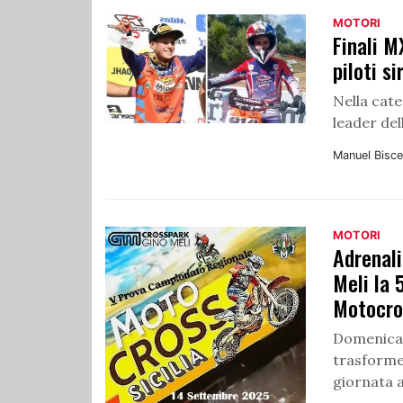
MOTORI
Finali M
piloti s
Nella cat
leader del
Manuel Bisce
MOTORI
Adrenali
Meli la 
Motocro
Domenica 1
trasforme
giornata al