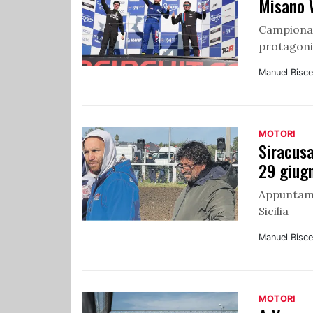
Misano W
Campionat
protagoni
Manuel Bisce
MOTORI
Siracusa
29 giugn
Appuntame
Sicilia
Manuel Bisce
MOTORI