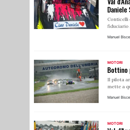
Val d'An
Daniele
Conticelli
fiduciari
Manuel Bisce
MOTORI
Bottino
Il pilota 
mette a q
Manuel Bisce
MOTORI