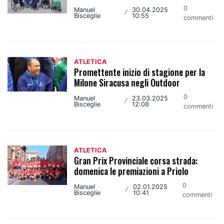
0
Manuel
30.04.2025
/
Bisceglie
10:55
commenti
ATLETICA
Promettente inizio di stagione per la
Milone Siracusa negli Outdoor
0
Manuel
23.03.2025
/
Bisceglie
12:08
commenti
ATLETICA
Gran Prix Provinciale corsa strada:
domenica le premiazioni a Priolo
0
Manuel
02.01.2025
/
Bisceglie
10:41
commenti