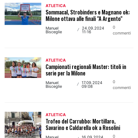
ATLETICA
Sommacal, Strobinders e Magnano ok:
Milone ottava alle finali "A Argento"
0
Manuel
24.09.2024
/
Bisceglie
11:16
commenti
ATLETICA
Campionati regionali Master: titoli in
serie per la Milone
0
Manuel
17.09.2024
/
Bisceglie
09:08
commenti
ATLETICA
Trofeo del Carrubbo: Mortillaro,
Savarino e Caldarella ok a Rosolini
0
Manuel
16.09.2024