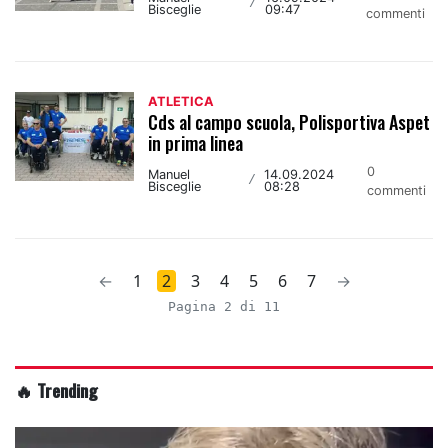
/
Bisceglie
09:47
commenti
ATLETICA
Cds al campo scuola, Polisportiva Aspet
in prima linea
0
Manuel
14.09.2024
/
Bisceglie
08:28
commenti
←
1
2
3
4
5
6
7
→
Pagina 2 di 11
🔥 Trending