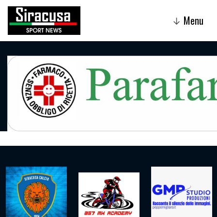
Menu
↓