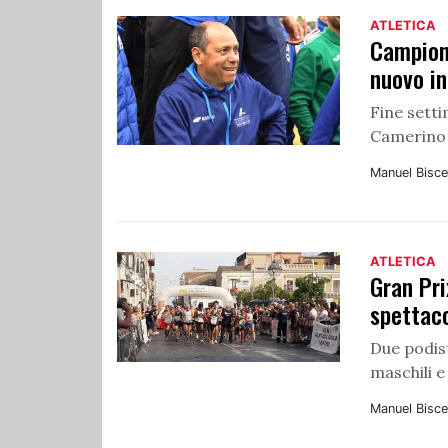
ATLETICA
Campiona
nuovo in
Fine setti
Camerino
Manuel Bisce
ATLETICA
Gran Pri
spettaco
Due podist
maschili e
Manuel Bisce