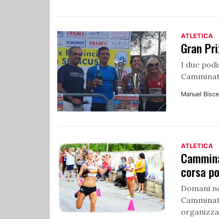
ATLETICA
Gran Pri
I due podi
Camminata
Manuel Bisce
ATLETICA
Camminat
corsa po
Domani ne
Camminata
organizzat