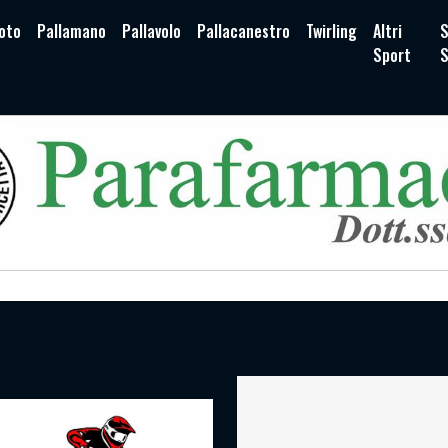
oto
Pallamano
Pallavolo
Pallacanestro
Twirling
Altri
S
Sport
S