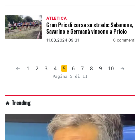
ATLETICA
Gran Prix di corsa su strada: Salamone,
Savarino e Germanà vincono a Priolo
11.03.2024 09:31
0 commenti
←
1
2
3
4
5
6
7
8
9
10
→
Pagina 5 di 11
🔥 Trending