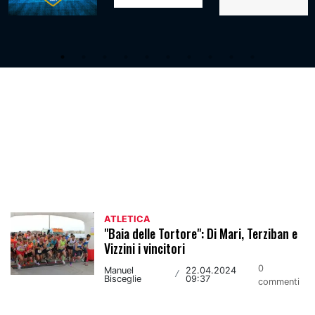
Atletica
ATLETICA
"Baia delle Tortore": Di Mari, Terziban e
Vizzini i vincitori
0
Manuel
22.04.2024
/
Bisceglie
09:37
commenti