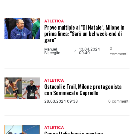
ATLETICA
Prove multiple al "Di Natale", Milone in
prima linea: "Sarà un bel week-end di
gare"
0
Manuel
10.04.2024
/
Bisceglie
09:40
commenti
ATLETICA
Ostacoli e Trail, Milone protagonista
con Sommacal e Capriello
28.03.2024 09:38
0 commenti
ATLETICA
Coppa Italia lanci e meeting