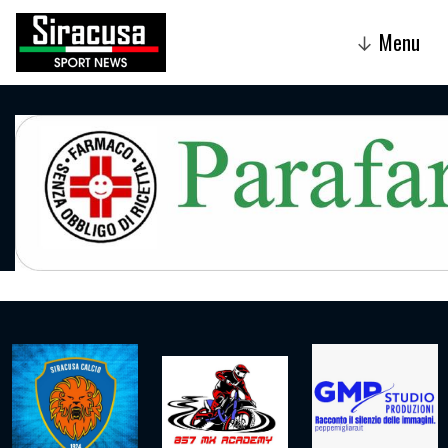
Menu
↓