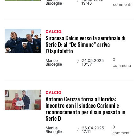
/
Bisceglie
19:46
commenti
CALCIO
Siracusa Calcio verso la semifinale di
Serie D: al “De Simone” arriva
l’Ospitaletto
0
Manuel
24.05.2025
/
Bisceglie
10:57
commenti
CALCIO
Antonio Cerizza torna a Floridia:
incontro con il sindaco Carianni e
riconoscimento per il suo passato in
Serie D
0
Manuel
26.04.2025
/
Bisceglie
17:11
commenti