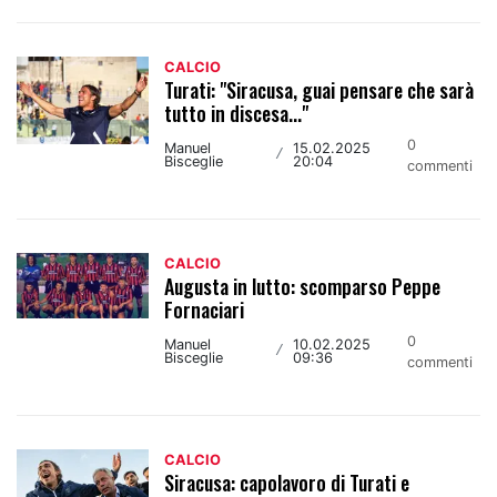
CALCIO
Turati: "Siracusa, guai pensare che sarà
tutto in discesa..."
0
Manuel
15.02.2025
/
Bisceglie
20:04
commenti
CALCIO
Augusta in lutto: scomparso Peppe
Fornaciari
0
Manuel
10.02.2025
/
Bisceglie
09:36
commenti
CALCIO
Siracusa: capolavoro di Turati e