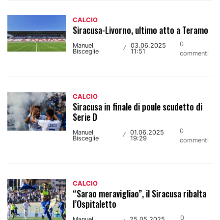
CALCIO
Siracusa-Livorno, ultimo atto a Teramo
0
Manuel
03.06.2025
/
Bisceglie
11:51
commenti
CALCIO
Siracusa in finale di poule scudetto di
Serie D
0
Manuel
01.06.2025
/
Bisceglie
19:29
commenti
CALCIO
“Sarao meravigliao”, il Siracusa ribalta
l’Ospitaletto
0
Manuel
25.05.2025