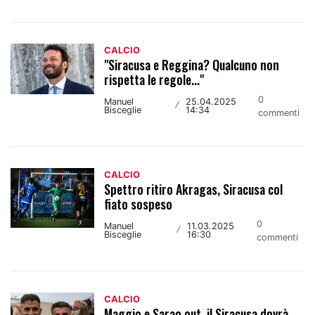
CALCIO
"Siracusa e Reggina? Qualcuno non
rispetta le regole..."
0
Manuel
25.04.2025
/
Bisceglie
14:34
commenti
CALCIO
Spettro ritiro Akragas, Siracusa col
fiato sospeso
0
Manuel
11.03.2025
/
Bisceglie
16:30
commenti
CALCIO
Maggio e Sarao out, il Siracusa dovrà