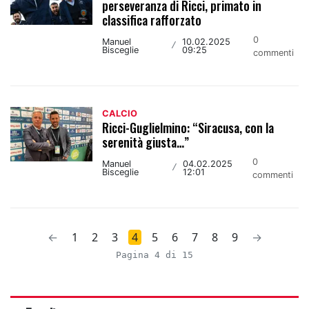
perseveranza di Ricci, primato in
classifica rafforzato
0
Manuel
10.02.2025
/
Bisceglie
09:25
commenti
CALCIO
Ricci-Guglielmino: “Siracusa, con la
serenità giusta…”
0
Manuel
04.02.2025
/
Bisceglie
12:01
commenti
←
1
2
3
4
5
6
7
8
9
→
Pagina 4 di 15