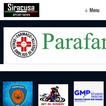
Menu
↓