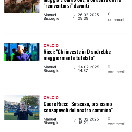
"reinventarsi" davanti
0
Manuel
26.02.2025
/
Bisceglie
09:39
commenti
CALCIO
Ricci: "Chi investe in D andrebbe
maggiormente tutelato"
0
Manuel
24.02.2025
/
Bisceglie
14:37
commenti
CALCIO
Cuore Ricci: "Siracusa, ora siamo
consapevoli del nostro cammino"
0
Manuel
18.02.2025
/
Bisceglie
15:21
commenti