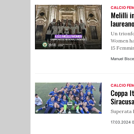
CALCIO FE
Melilli 
laurean
Un trionfo
Women ha 
15 Femmini
Manuel Bisce
CALCIO FE
Coppa It
Siracus
Superata P
17.03.2024 