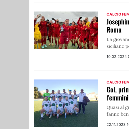
CALCIO FE
Josephin
Roma
La giovane
siciliane p
10.02.2024 
CALCIO FE
Gol, pri
femmini
Quasi al g
fanno ben
22.11.2023 1