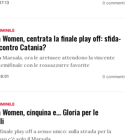
17:13
0 commenti
MMINILE
 Women, centrata la finale play off: sfida-
contro Catania?
 Marsala, ora le aretusee attendono la vincente
 semifinale con le rossazzurre favorite
16:01
0 commenti
MMINILE
 Women, cinquina e... Gloria per le
li
finale play off a senso unico: sulla strada per la
sso c'è solo il Marsala