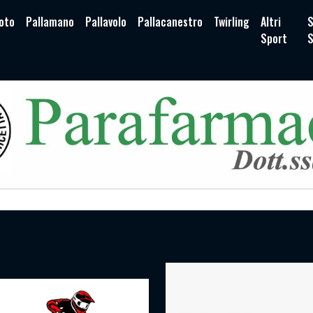
oto
Pallamano
Pallavolo
Pallacanestro
Twirling
Altri
S
Sport
S