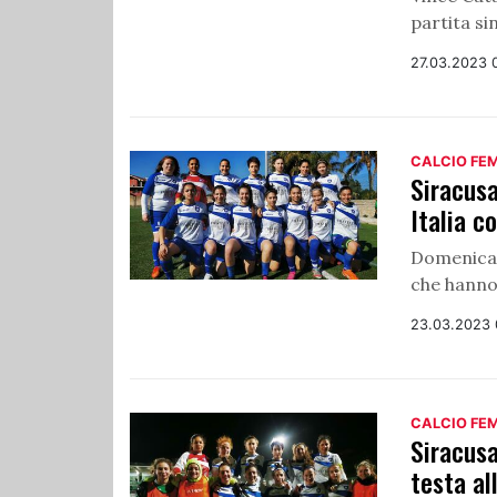
partita si
27.03.2023 
CALCIO FE
Siracusa
Italia c
Domenica 
che hanno
23.03.2023 
CALCIO FE
Siracus
testa al