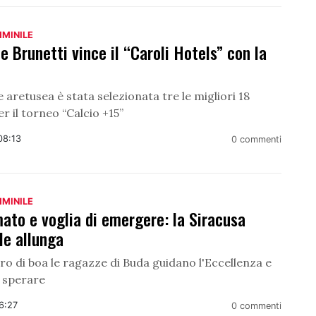
MMINILE
e Brunetti vince il “Caroli Hotels” con la
 aretusea è stata selezionata tre le migliori 18
er il torneo “Calcio +15”
08:13
0 commenti
MMINILE
mato e voglia di emergere: la Siracusa
le allunga
iro di boa le ragazze di Buda guidano l'Eccellenza e
 sperare
6:27
0 commenti