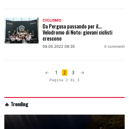
CICLISMO
Da Pergusa passando per il...
Velodromo di Noto: giovani ciclisti
crescono
09.05.2022 09:35
0 commenti
←
1
2
3
→
Pagina 2 di 3
🔥 Trending