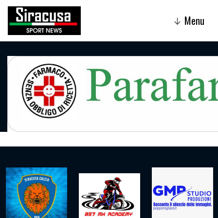
Menu
↓